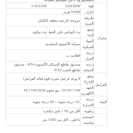
قوة
220/380V
110/220V
تكرار
50/60 هرتز
طريقة
مروحة خارجية مغلقة بالكامل
التبريد
وضع
بدء المباشر على الخط
بدء مكثف
البدء
محرك
المواد
سبيكة الألمنيوم المتقدمة
السكنية
درجة
العلامه ب
العزل
درجة
صندوق تقاطع الإسكان الألمنيوم IP54 ، صندوق
الحماية
تقاطع الحديد IP20
وضع
لا يوجد فرامل مثيرة (قوة قبالة الفرامل)
الإجراء
الفرامل
الجهد
DC90-110V ، مع مقوم AC110V/220V
االكهربى
درجة
البيئة
-10 درجة مئوية ~ 40 درجة مئوية
الحرارة
رطوبة
أقل من 90 ٪ (غير مكثف)
استخدم
داخلي ، أقل من 1000 متر
مناسبة