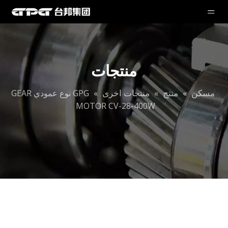
منتجات
مسكن
منتج
منتجات اخرى
»
»
»
GPG نوع عمودي GEAR
MOTOR CV-28-400W