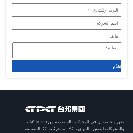
يُقدِّم
نحن متخصصون في المحركات المصنوعة من AC Micro ،
والمحركات الصغيرة الموجهة AC ، ومحركات DC المصممة